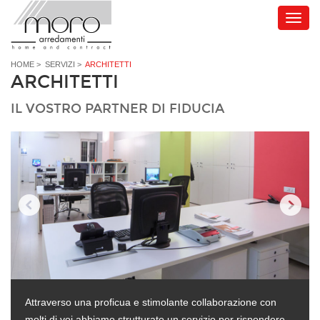
HOME
>
SERVIZI
>
ARCHITETTI
ARCHITETTI
IL VOSTRO PARTNER DI FIDUCIA
Attraverso una proficua e stimolante collaborazione con
molti di voi abbiamo strutturato un servizio per rispondere