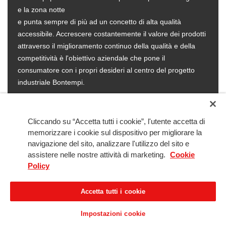
e la zona notte
e punta sempre di più ad un concetto di alta qualità
accessibile. Accrescere costantemente il valore dei prodotti
attraverso il miglioramento continuo della qualità e della
competitività è l'obiettivo aziendale che pone il
consumatore con i propri desideri al centro del progetto
industriale Bontempi.
Cliccando su “Accetta tutti i cookie”, l'utente accetta di
memorizzare i cookie sul dispositivo per migliorare la
navigazione del sito, analizzare l'utilizzo del sito e
assistere nelle nostre attività di marketing.
Cookie
Policy
Copyright © 2005-2026 Best Kitchens srl - società del gruppo Moro Arredamenti srl -
via del Gregge 1, 21015 Lonate Pozzolo (VA)
Cod. Fisc. & P.I.V.A. 03298210125 - R.E.A. n° 339616 - Registro delle Imprese di
Accetta tutti i cookie
Varese n° 03298210125 - Cap. Soc. € 10.000,00 int. vers.
Solution by Tinext
Impostazioni cookie