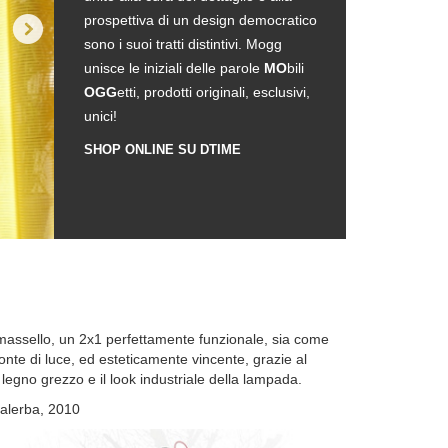
prospettiva di un design democratico
sono i suoi tratti distintivi. Mogg
unisce le iniziali delle parole
MO
bili
OGG
etti, prodotti originali, esclusivi,
unici!
SHOP ONLINE SU DTIME
 massello, un 2x1 perfettamente funzionale, sia come
te di luce, ed esteticamente vincente, grazie al
l legno grezzo e il look industriale della lampada.
alerba, 2010