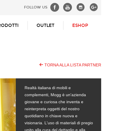
FOLLOW US
RODOTTI
OUTLET
ESHOP
TORNA ALLA LISTA PARTNER
Realtà italiana di mobili e
complementi, Mogg è un'azienda
giovane e curiosa che inventa e
reinterpreta oggetti del nostro
quotidiano in chiave nuova e
visionaria. L'uso di materiali di pregio
unito alla cura del dettaglio e alla