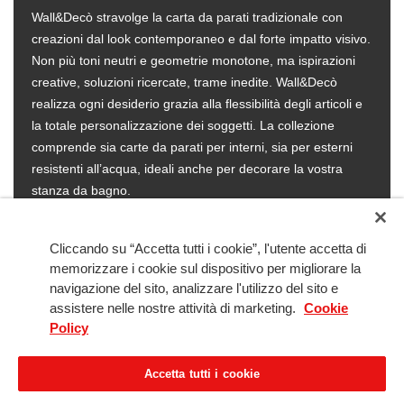
Wall&Decò stravolge la carta da parati tradizionale con
creazioni dal look contemporaneo e dal forte impatto visivo.
Non più toni neutri e geometrie monotone, ma ispirazioni
creative, soluzioni ricercate, trame inedite. Wall&Decò
realizza ogni desiderio grazia alla flessibilità degli articoli e
la totale personalizzazione dei soggetti. La collezione
comprende sia carte da parati per interni, sia per esterni
resistenti all’acqua, ideali anche per decorare la vostra
stanza da bagno.
Cliccando su “Accetta tutti i cookie”, l'utente accetta di
memorizzare i cookie sul dispositivo per migliorare la
navigazione del sito, analizzare l'utilizzo del sito e
assistere nelle nostre attività di marketing.
Cookie
Policy
Copyright © 2005-2026 Best Kitchens srl - società del gruppo Moro Arredamenti srl -
via del Gregge 1, 21015 Lonate Pozzolo (VA)
Accetta tutti i cookie
Cod. Fisc. & P.I.V.A. 03298210125 - R.E.A. n° 339616 - Registro delle Imprese di
Varese n° 03298210125 - Cap. Soc. € 10.000,00 int. vers.
Solution by Tinext